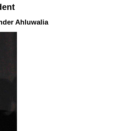
dent
nder Ahluwalia